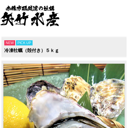
NEW
PICK UP
冷凍牡蠣（殻付き）５ｋｇ