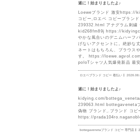
遂に！始まりましたよ♪
Loeweブランド 激安https:/
コピー,ロエベ コピーブランド 人気
239332.html アナグラ
kid268fm89j https://k
やかな風合いのデニムハーフ
げないアクセントに。絶妙な
ネートはもちろん、ブラウス
す。 https://loewe.agv
poloTシャツ人気爆発新品 最
ロエベブランド コピー 着払い
2026.08
遂に！始まりましたよ♪
kidying.com/bottega_ve
239063.html bottegavene
偽物 ブランド,.ブランド コピーhtt
https://prada104ro.nagan
bottegavenetaブランド コピー 専門店