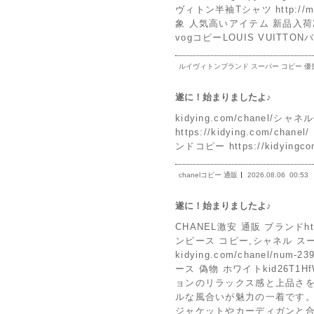
ヴィトン半袖Tシャツ http://
象 人気高いアイテム 新品入荷2026!
vogコピーLOUIS VUITT
ルイヴィトンブランド スーパー コピー 優
遂に！始まりましたよ♪
kidying.com/chanel/シャネ
https://kidying.com/ch
ンドコピー https://kidying
chanelコピー 通販
2026.08.06
00:53
遂に！始まりましたよ♪
CHANEL激安 通販 ブランドhtt
ンピース コピー,シャネル ス
kidying.com/chanel/
ース 偽物 ホワイトkid26T1HfWz
ョンのリラックス感と上品さ
ルな風合いが魅力の一着です
ジャケットやカーディガンと