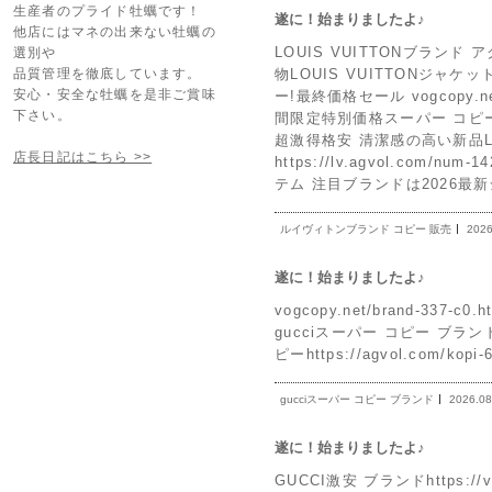
生産者のプライド牡蠣です！
遂に！始まりましたよ♪
他店にはマネの出来ない牡蠣の
LOUIS VUITTONブランド アク
選別や
物LOUIS VUITTONジャケ
品質管理を徹底しています。
安心・安全な牡蠣を是非ご賞味
ー!最終価格セール vogcopy.n
下さい。
間限定特別価格スーパー コピー 品 h
超激得格安 清潔感の高い新品LO
店長日記はこちら >>
https://lv.agvol.com
テム 注目ブランドは2026最
ルイヴィトンブランド コピー 販売
2026
遂に！始まりましたよ♪
vogcopy.net/brand-337-
gucciスーパー コピー ブランド h
ピーhttps://agvol.com/kop
gucciスーパー コピー ブランド
2026.08
遂に！始まりましたよ♪
GUCCI激安 ブランドhttps://