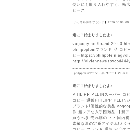
使いにも取り入れやすく、幅広いコー
ピース
シャネル偽物 ブランド
2026.08.06
00
遂に！始まりましたよ♪
vogcopy.net/brand-29-c
philipppleinブランド 品 コピ
ピーhttps://philipplein.a
http://viviennewestwoo
philipppleinブランド 品 コピー
2026.08
遂に！始まりましたよ♪
PHILIPP PLEINスーパー コピ
コピー 通販PHILIPP PLE
ブランド!個性的な美品 vogcopy
作 超レアな入手困難品 【新アイテム】 
買うべき 売れ筋のいい 国内初上陸
素敵な夏の定番アイテム!オシャレスタイル
コピー ブランド 通販 安心スニ