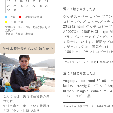
16
17
18
19
20
21
22
23
24
25
26
27
28
29
遂に！始まりましたよ♪
30
31
グッチスーパー コピー ブランド 専
■
今日
■
店舗販売休業日
コピー バッグ コピー,グッチ コピー
■
午前中営業
238242.html グッチ 
営業時間 9時～14時（商品が無くなり
次第終了）
A0007Xkid260PHrCi https:
定休日 火曜日・土曜日
ブランドのアーカイブとビジ
て統合しています。斬新なプ
レザーバッグは、同系色のトリムがあ
矢竹水産社長からのお知らせで
1180.html ブランドコピー
す。
グッチスーパー コピー 販売
2026.08.0
遂に！始まりましたよ♪
vogcopy.net/brand-52-c
louisvuitton激安 ブランド h
https://lv.agvol.com/num
ーパー コピー 品
こんにちは！矢竹水産社長の矢
竹です。
矢竹水産が生産している牡蠣は
louisvuitton激安 ブランド
2026.08.07
赤穂ブランド牡蠣であり