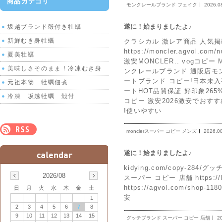
商品カテゴリ
モンクレールブランド フェイク
2026.0
遂に！始まりましたよ♪
坂越ブランド殻付き牡蠣
新鮮むき身牡蠣
クラシカル 激レア商品 人気掲載
https://moncler.agv
夏美牡蠣
激安MONCLER.. vogコピー MO
美味しさそのまま！冷凍むき身
ンクレールブランド 通販店モン
ートブランド コピー!日本未入荷 v
元祖本物 牡蠣佃煮
ートHOT品質保証 好印象265% 人気 
冷凍 坂越牡蠣 殻付
コピー 激安2026激安でおす
!使いやすい
monclerスーパー コピー メンズ
2026.0
遂に！始まりましたよ♪
kidying.com/copy-284/
2026/08
スーパー コピー 店舗 https://
https://agvol.com/shop-
日
月
火
水
木
金
土
安
1
2
3
4
5
6
7
8
9
10
11
12
13
14
15
グッチブランド スーパー コピー 店舗
2